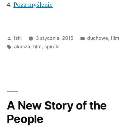
4.
Poza myślenie
Opublikowane
Opublikowano
ishi
3 stycznia, 2015
duchowe
,
film
przez
Tagi:
w
akasza
,
film
,
spirala
A New Story of the
People