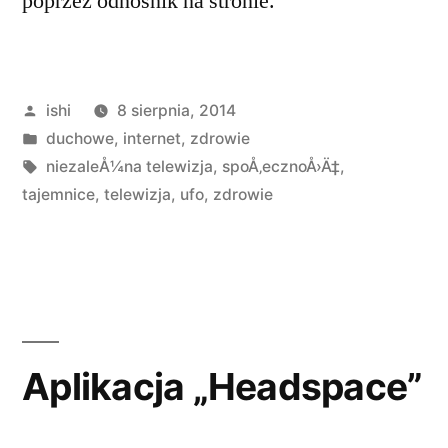
poprzez odnośnik na stronie.
Opublikowane
ishi
8 sierpnia, 2014
przez
Opublikowano
duchowe
,
internet
,
zdrowie
w
Tagi:
niezaleÅ¼na telewizja
,
spoÅ‚ecznoÅ›Ä‡
,
tajemnice
,
telewizja
,
ufo
,
zdrowie
Aplikacja „Headspace”