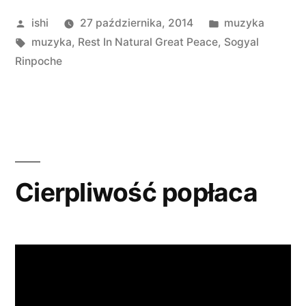
Natural
Opublikowane
Opublikowano
ishi
27 października, 2014
muzyka
Great
przez
Tagi:
w
muzyka
,
Rest In Natural Great Peace
,
Sogyal
Peace
Rinpoche
–
Sogyal
Rinpoche”
Cierpliwość popłaca