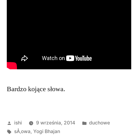
Bardzo kojące słowa.
Opublikowane
Opublikowano
ishi
9 września, 2014
duchowe
przez
Tagi:
w
sÅ‚owa
,
Yogi Bhajan