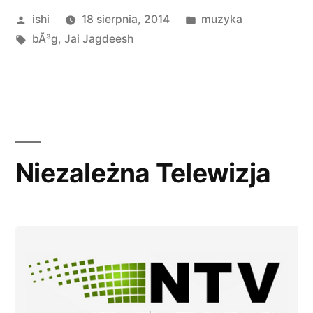
Opublikowane
Opublikowano
ishi
18 sierpnia, 2014
muzyka
przez
Tagi:
w
bÃ³g
,
Jai Jagdeesh
Niezależna Telewizja