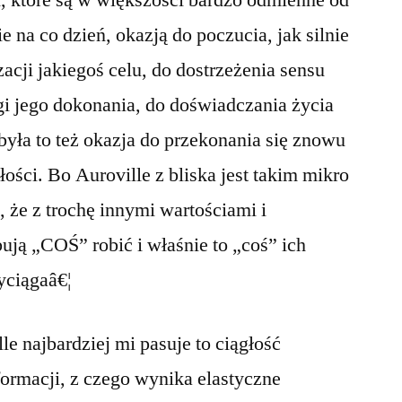
ch, które są w większości bardzo odmienne od
 na co dzień, okazją do poczucia, jak silnie
acji jakiegoś celu, do dostrzeżenia sensu
 jego dokonania, do doświadczania życia
 była to też okazja do przekonania się znowu
łości. Bo Auroville z bliska jest takim mikro
e, że z trochę innymi wartościami i
ują „COŚ” robić i właśnie to „coś” ich
yciągaâ€¦
le najbardziej mi pasuje to ciągłość
ormacji, z czego wynika elastyczne