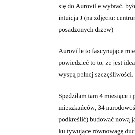
się do Auroville wybrać, było
intuicja J (na zdjęciu: centru
posadzonych drzew)
Auroville to fascynujące mi
powiedzieć to to, że jest id
wyspą pełnej szczęśliwości. 
Spędziłam tam 4 miesiące i 
mieszkańców, 34 narodowości
podkreślić) budować nową ja
kultywujące równowagę duc