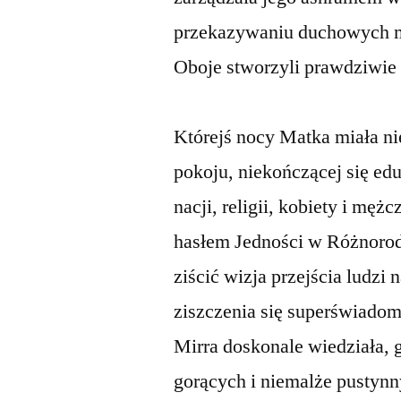
przekazywaniu duchowych m
Oboje stworzyli prawdziwie
Którejś nocy Matka miała ni
pokoju, niekończącej się edu
nacji, religii, kobiety i męż
hasłem Jedności w Różnorodn
ziścić wizja przejścia ludz
ziszczenia się superświadomo
Mirra doskonale wiedziała, 
gorących i niemalże pustynn