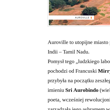
Auroville to utopijne mias
Indii – Tamil Nadu.
Pomysł tego „ludzkiego lab
pochodzi od Francuski
Mirr
przybyła na początku zeszłeg
imieniu
Sri Aurobindo
(wiel
poeta, wcześniej rewolucjoni
zarządzała jego ashramem w 