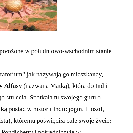
miasto
to położone w południowo-wschodnim stanie
oratorium” jak nazywają go mieszkańcy,
y Alfasy
(nazwana Matką), która do Indii
o stulecia. Spotkała tu swojego guru o
ką postać w historii Indii: jogin, filozof,
sta), któremu poświęciła całe swoje życie:
Pondicherry i pośredniczyła w