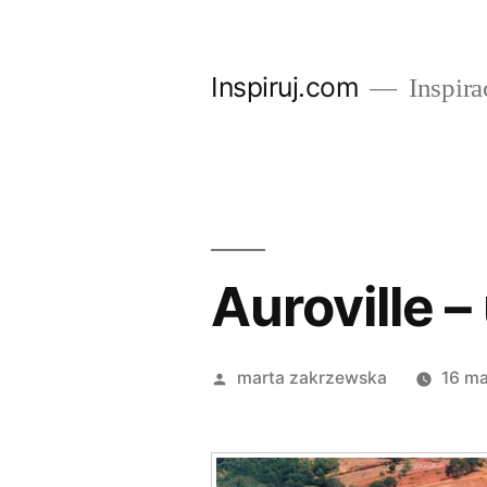
Przejdź
do
Inspiruj.com
Inspira
treści
Auroville –
Opublikowane
marta zakrzewska
16 ma
przez