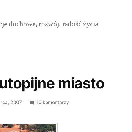
cje duchowe, rozwój, radość życia
 utopijne miasto
do
rca, 2007
10 komentarzy
Auroville
–
utopijne