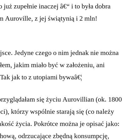
 już zupełnie inaczej â€“ i to była dobra
m Auroville, z jej świątynią i 2 mln!
ejsce. Jedyne czego o nim jednak nie można
eałem, jakim miało być w założeniu, ani
Tak jak to z utopiami bywaâ€¦
przyglądałam się życiu Aurovillian (ok. 1800
), którzy wspólnie starają się (co należy
kość życia. Pokrótce można je opisać jako:
hową, odrzucające zbędną konsumpcję,