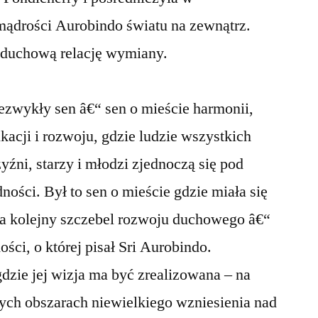
ądrości Aurobindo światu na zewnątrz.
 duchową relację wymiany.
ezwykły sen â€“ sen o mieście harmonii,
kacji i rozwoju, gdzie ludzie wszystkich
czyźni, starzy i młodzi zjednoczą się pod
ości. Był to sen o mieście gdzie miała się
i na kolejny szczebel rozwoju duchowego â€“
ści, o której pisał Sri Aurobindo.
gdzie jej wizja ma być zrealizowana – na
ych obszarach niewielkiego wzniesienia nad