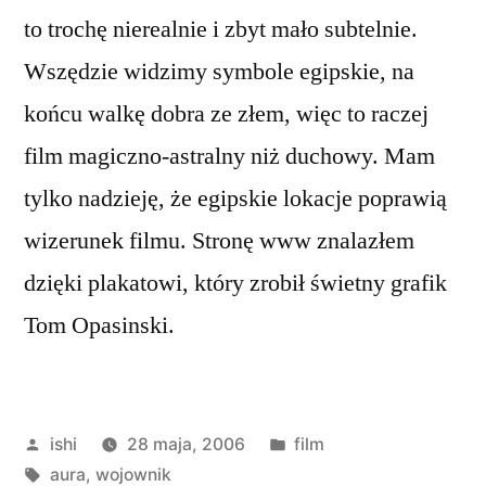
to trochę nierealnie i zbyt mało subtelnie.
Wszędzie widzimy symbole egipskie, na
końcu walkę dobra ze złem, więc to raczej
film magiczno-astralny niż duchowy. Mam
tylko nadzieję, że egipskie lokacje poprawią
wizerunek filmu. Stronę www znalazłem
dzięki plakatowi, który zrobił świetny grafik
Tom Opasinski.
Opublikowane
Opublikowano
ishi
28 maja, 2006
film
przez
Tagi:
w
aura
,
wojownik