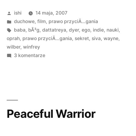
Baba:
Opublikowane
ishi
14 maja, 2007
komentarze”
przez
Opublikowano
duchowe
,
film
,
prawo przyciÄ…gania
w
Tagi:
baba
,
bÃ³g
,
dattatreya
,
dyer
,
ego
,
indie
,
nauki
,
oprah
,
prawo przyciÄ…gania
,
sekret
,
siva
,
wayne
,
wilber
,
winfrey
do
3 komentarze
Dattatreya
Siva
Baba:
komentarze
Peaceful Warrior