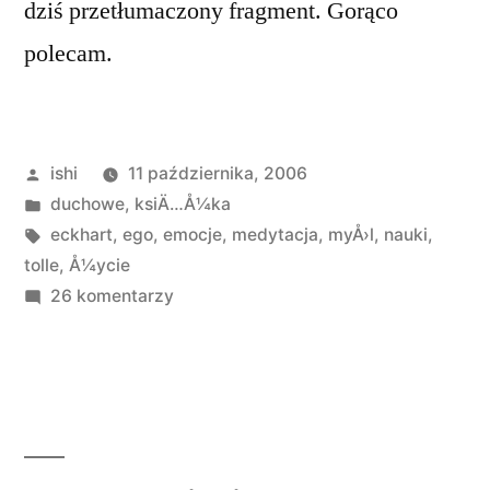
dziś przetłumaczony fragment. Gorąco
polecam.
Opublikowane
ishi
11 października, 2006
przez
Opublikowano
duchowe
,
ksiÄ…Å¼ka
w
Tagi:
eckhart
,
ego
,
emocje
,
medytacja
,
myÅ›l
,
nauki
,
tolle
,
Å¼ycie
do
26 komentarzy
Eckhart
Tolle
„Nowa
Ziemia”