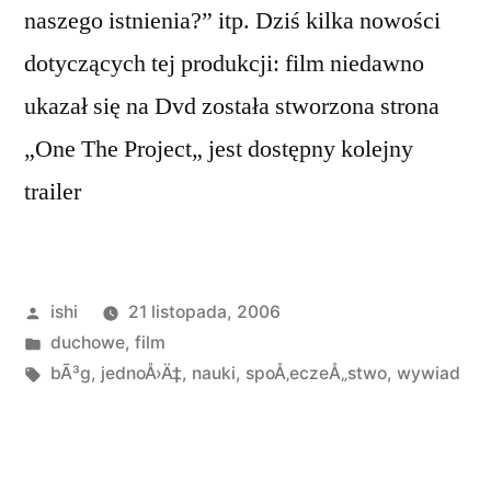
naszego istnienia?” itp. Dziś kilka nowości
dotyczących tej produkcji: film niedawno
ukazał się na Dvd została stworzona strona
„One The Project„ jest dostępny kolejny
trailer
Opublikowane
ishi
21 listopada, 2006
przez
Opublikowano
duchowe
,
film
w
Tagi:
bÃ³g
,
jednoÅ›Ä‡
,
nauki
,
spoÅ‚eczeÅ„stwo
,
wywiad