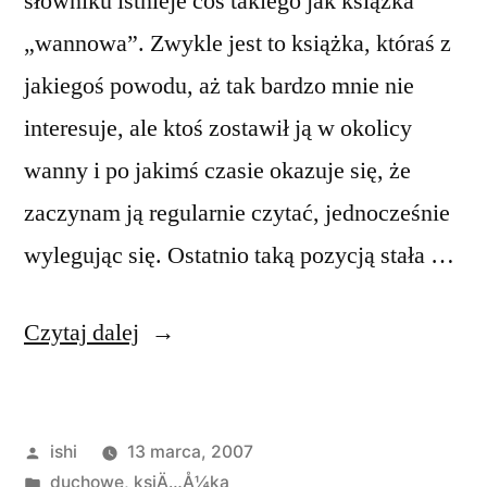
słowniku istnieje coś takiego jak książka
„wannowa”. Zwykle jest to książka, któraś z
jakiegoś powodu, aż tak bardzo mnie nie
interesuje, ale ktoś zostawił ją w okolicy
wanny i po jakimś czasie okazuje się, że
zaczynam ją regularnie czytać, jednocześnie
wylegując się. Ostatnio taką pozycją stała …
„Duchowe
Czytaj dalej
prawa”
Opublikowane
ishi
13 marca, 2007
przez
Opublikowano
duchowe
,
ksiÄ…Å¼ka