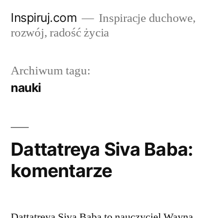
Przejdź
Inspiruj.com
Inspiracje duchowe,
do
rozwój, radość życia
treści
Archiwum tagu:
nauki
Dattatreya Siva Baba:
komentarze
Dattatreya Siva Baba to nauczyciel Wayna