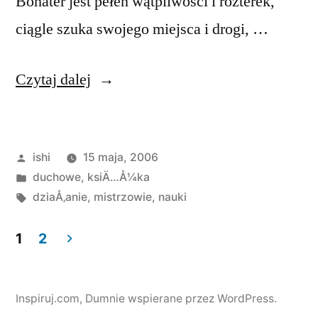
Bohater jest pełen wątpliwości i rozterek,
ciągle szuka swojego miejsca i drogi, …
„Between
Czytaj dalej
Heaven
and
Opublikowane
ishi
15 maja, 2006
Earth”
przez
Opublikowano
duchowe
,
ksiÄ…Å¼ka
w
Tagi:
dziaÅ‚anie
,
mistrzowie
,
nauki
1
2
Stronicowanie
wpisów
Inspiruj.com
,
Dumnie wspierane przez WordPress.