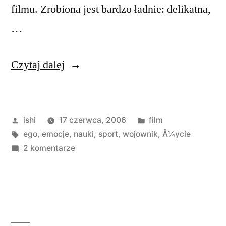
filmu. Zrobiona jest bardzo ładnie: delikatna,
…
„Droga
Czytaj dalej
miłującego
pokój
Opublikowane
Opublikowano
ishi
17 czerwca, 2006
film
wojownika”
przez
Tagi:
w
ego
,
emocje
,
nauki
,
sport
,
wojownik
,
Å¼ycie
do
2 komentarze
Droga
miłującego
pokój
wojownika