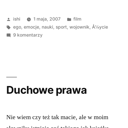
Opublikowane
Opublikowano
ishi
1 maja, 2007
film
przez
Tagi:
w
ego
,
emocje
,
nauki
,
sport
,
wojownik
,
Å¼ycie
do
9 komentarzy
Peaceful
Warrior
Duchowe prawa
Nie wiem czy też tak macie, ale w moim