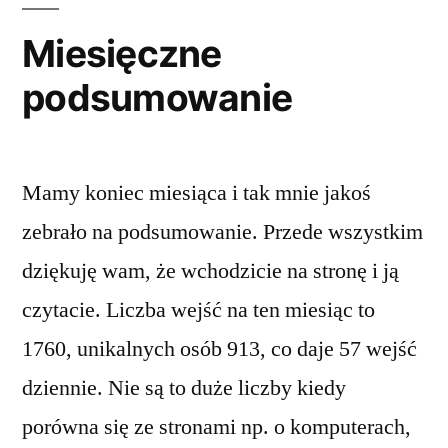
wish
to
Miesięczne
see
podsumowanie
in
the
world
Mamy koniec miesiąca i tak mnie jakoś
zebrało na podsumowanie. Przede wszystkim
dziękuję wam, że wchodzicie na stronę i ją
czytacie. Liczba wejść na ten miesiąc to
1760, unikalnych osób 913, co daje 57 wejść
dziennie. Nie są to duże liczby kiedy
porówna się ze stronami np. o komputerach,