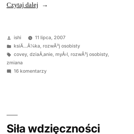
„7
Czytaj dalej
nawyków
skutecznego
Opublikowane
ishi
11 lipca, 2007
działania
przez
Opublikowano
ksiÄ…Å¼ka
,
rozwÃ³j osobisty
cz.1”
w
Tagi:
covey
,
dziaÅ‚anie
,
myÅ›l
,
rozwÃ³j osobisty
,
zmiana
do
16 komentarzy
7
nawyków
skutecznego
działania
cz.1
Siła wdzięczności