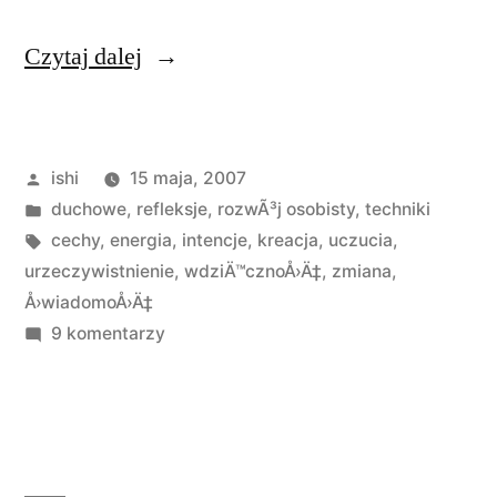
„Siła
Czytaj dalej
wdzięczności”
Opublikowane
ishi
15 maja, 2007
przez
Opublikowano
duchowe
,
refleksje
,
rozwÃ³j osobisty
,
techniki
w
Tagi:
cechy
,
energia
,
intencje
,
kreacja
,
uczucia
,
urzeczywistnienie
,
wdziÄ™cznoÅ›Ä‡
,
zmiana
,
Å›wiadomoÅ›Ä‡
do
9 komentarzy
Siła
wdzięczności