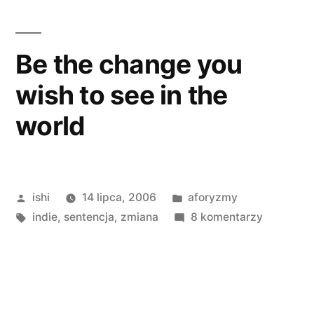
Be the change you
wish to see in the
world
Opublikowane
Opublikowano
ishi
14 lipca, 2006
aforyzmy
przez
Tagi:
w
do
indie
,
sentencja
,
zmiana
8 komentarzy
Be
the
change
you