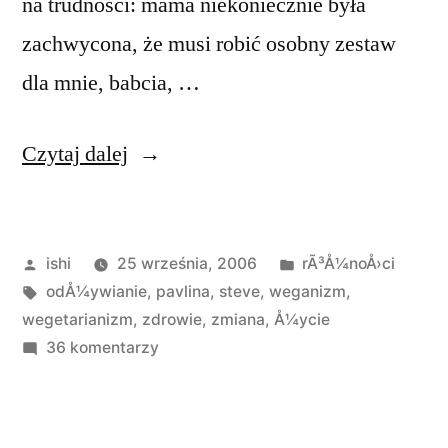
na trudności: mama niekoniecznie była
zachwycona, że musi robić osobny zestaw
dla mnie, babcia, …
„Weganizm
Czytaj dalej
/
wegetarianizm”
Opublikowane
Opublikowano
ishi
25 września, 2006
rÃ³Å¼noÅ›ci
przez
Tagi:
w
odÅ¼ywianie
,
pavlina
,
steve
,
weganizm
,
wegetarianizm
,
zdrowie
,
zmiana
,
Å¼ycie
do
36 komentarzy
Weganizm
/
wegetarianizm