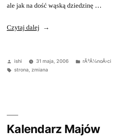
ale jak na dość wąską dziedzinę …
„Miesięczne
Czytaj dalej
podsumowanie”
Opublikowane
Opublikowano
ishi
31 maja, 2006
rÃ³Å¼noÅ›ci
przez
Tagi:
w
strona
,
zmiana
Kalendarz Majów