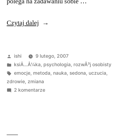
polega na zadawaniu sobie …
„Metoda
Czytaj dalej
Sedony”
Opublikowane
ishi
9 lutego, 2007
przez
Opublikowano
ksiÄ…Å¼ka
,
psychologia
,
rozwÃ³j osobisty
w
Tagi:
emocje
,
metoda
,
nauka
,
sedona
,
uczucia
,
zdrowie
,
zmiana
do
2 komentarze
Metoda
Sedony