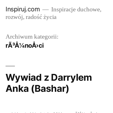
Przejdź
Inspiruj.com
Inspiracje duchowe,
do
rozwój, radość życia
treści
Archiwum kategorii:
rÃ³Å¼noÅ›ci
Wywiad z Darrylem
Anka (Bashar)