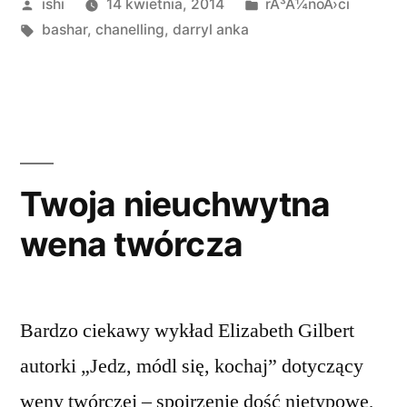
Opublikowane
Opublikowano
ishi
14 kwietnia, 2014
rÃ³Å¼noÅ›ci
przez
Tagi:
w
bashar
,
chanelling
,
darryl anka
Twoja nieuchwytna
wena twórcza
Bardzo ciekawy wykład Elizabeth Gilbert
autorki „Jedz, módl się, kochaj” dotyczący
weny twórczej – spojrzenie dość nietypowe,