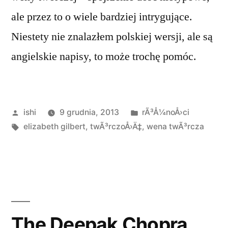
ale przez to o wiele bardziej intrygujące.
Niestety nie znalazłem polskiej wersji, ale są
angielskie napisy, to może trochę pomóc.
Opublikowane
Opublikowano
ishi
9 grudnia, 2013
rÃ³Å¼noÅ›ci
przez
Tagi:
w
elizabeth gilbert
,
twÃ³rczoÅ›Ä‡
,
wena twÃ³rcza
The Deepak Chopra