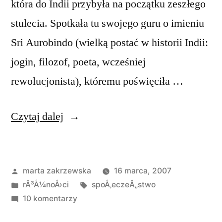
która do Indii przybyła na początku zeszłego
stulecia. Spotkała tu swojego guru o imieniu
Sri Aurobindo (wielką postać w historii Indii:
jogin, filozof, poeta, wcześniej
rewolucjonista), któremu poświęciła …
„Auroville
Czytaj dalej
–
utopijne
Opublikowane
marta zakrzewska
16 marca, 2007
miasto”
przez
Opublikowano
Tagi:
rÃ³Å¼noÅ›ci
spoÅ‚eczeÅ„stwo
w
do
10 komentarzy
Auroville