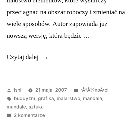
mnóstwo elementów, które wystarczy
przeciągnać na obszar roboczy i zmieniać na
wiele sposobów. Autor zapowiada już
nowszą wersję, która będzie …
„Mandala
Czytaj dalej
Painter”
Opublikowane
Opublikowano
ishi
21 maja, 2007
rÃ³Å¼noÅ›ci
przez
Tagi:
w
buddyzm
,
grafika
,
malarstwo
,
mandala
,
mandale
,
sztuka
do
2 komentarze
Mandala
Painter