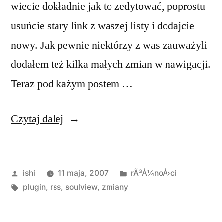
wiecie dokładnie jak to zedytować, poprostu
usuńcie stary link z waszej listy i dodajcie
nowy. Jak pewnie niektórzy z was zauważyli
dodałem też kilka małych zmian w nawigacji.
Teraz pod każym postem …
„Kanał
Czytaj dalej
RSS
i
Opublikowane
Opublikowano
ishi
11 maja, 2007
rÃ³Å¼noÅ›ci
trochę
przez
Tagi:
w
plugin
,
rss
,
soulview
,
zmiany
zmian”