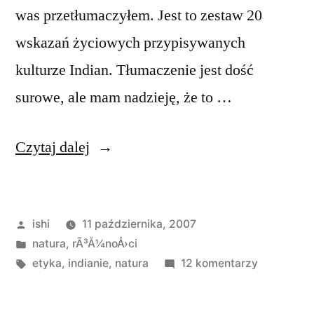
was przetłumaczyłem. Jest to zestaw 20
wskazań życiowych przypisywanych
kulturze Indian. Tłumaczenie jest dość
surowe, ale mam nadzieję, że to …
„Kod
Czytaj dalej
etyczny
Indian
Opublikowane
ishi
11 października, 2007
Północnoamerykańskich”
przez
Opublikowano
natura
,
rÃ³Å¼noÅ›ci
w
Tagi:
do
etyka
,
indianie
,
natura
12 komentarzy
Kod
etyczny