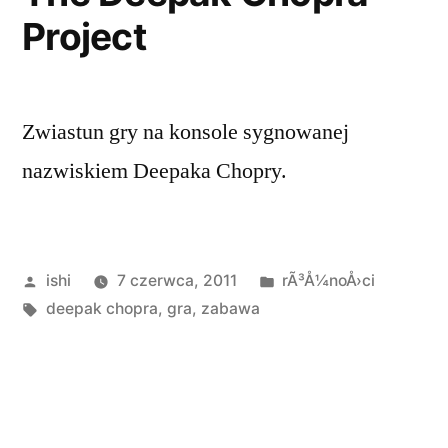
Project
Zwiastun gry na konsole sygnowanej
nazwiskiem Deepaka Chopry.
Opublikowane
Opublikowano
ishi
7 czerwca, 2011
rÃ³Å¼noÅ›ci
przez
Tagi:
w
deepak chopra
,
gra
,
zabawa