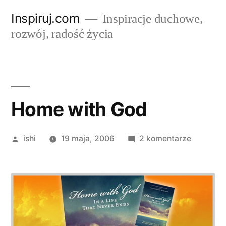
Przejdź
Inspiruj.com
Inspiracje duchowe,
do
rozwój, radość życia
treści
Home with God
Opublikowane
do
ishi
19 maja, 2006
2 komentarze
przez
Home
with
God