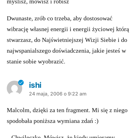
myślisz, mówisz i robisz
Dwunaste, zrób co trzeba, aby dostosować
wibrację własnej energii i energii życiowej którą
stwarzasz, do Najświetniejszej Wizji Siebie i do
najwspanialszego doświadczenia, jakie jesteś w
stanie sobie wyobrazić.
ishi
komentarz:
24 maja, 2006 o 9:22 am
Malcolm, dzięki za ten fragment. Mi się z niego
spodobała poniższa wymiana zdań :)
– Chwileczkę. Mówisz, że kiedy umieramy