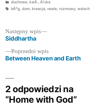
przez
Opublikowano
duchowe
,
ksiÄ…Å¼ka
w
Tagi:
bÃ³g
,
dom
,
kreacja
,
neale
,
rozmowy
,
walsch
Następny
Następny wpis
wpis:
Siddhartha
Nawigacja
Poprzedni
Poprzedni wpis
wpisu
wpis:
Between Heaven and Earth
2 odpowiedzi na
“Home with God”