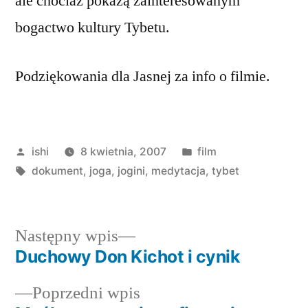
ale chociaż pokażą zainteresowanym
bogactwo kultury Tybetu.
Podziękowania dla Jasnej za info o filmie.
Opublikowane
Opublikowano
ishi
8 kwietnia, 2007
film
przez
Tagi:
w
dokument
,
joga
,
jogini
,
medytacja
,
tybet
Następny
Następny wpis
wpis:
Duchowy Don Kichot i cynik
Nawigacja
Poprzedni
Poprzedni wpis
wpisu