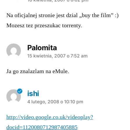
komentarz:
Na oficjalnej stronie jest dzial „buy the film” :)
Mozesz tez przeszukac torrenty.
Palomita
komentarz:
15 kwietnia, 2007 o 7:52 am
Ja go znalazlam na eMule.
ishi
komentarz:
4 lutego, 2008 o 10:10 pm
http://video.google.co.uk/videoplay?
docid=1120080712987405885