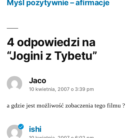
wpis:
Myśl pozytywnie – afirmacje
4 odpowiedzi na
“Jogini z Tybetu”
Jaco
komentarz:
10 kwietnia, 2007 o 3:39 pm
a gdzie jest możliwość zobaczenia tego filmu ?
ishi
10 kwietnia, 2007 o 6:02 pm