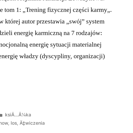
e tom 1: „Trening fizycznej części karmy„.
w której autor przestawia „swój” system
ieli energię karmiczną na 7 rodzajów:
ocjonalną energię sytuacji materialnej
energię władzy (dyscypliny, organizacji)
Opublikowano
ksiÄ…Å¼ka
w
now
,
los
,
Ä‡wiczenia