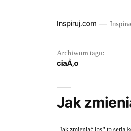
Przejdź
do
Inspiruj.com
Inspira
treści
Archiwum tagu:
ciaÅ‚o
Jak zmieni
„Jak zmieniać los” to seria