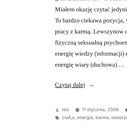
Miałem okazję czytać jedyni
To bardzo ciekawa pozycja, 
pracy z karmą. Lewszynow dz
fizyczną seksualną psychoem
energię wiedzy (informacji) 
energię wiary (duchowa) …
„Jak
Czytaj dalej
zmieniać
los”
Opublikowane
ishi
11 stycznia, 2008
przez
Tagi:
ciaÅ‚o
,
energia
,
karma
,
lewszy