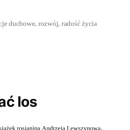
cje duchowe, rozwój, radość życia
ać los
 książek rosjanina Andrzeja Lewszynowa.