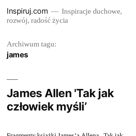
Przejdź
Inspiruj.com
Inspiracje duchowe,
do
rozwój, radość życia
treści
Archiwum tagu:
james
James Allen 'Tak jak
człowiek myśli’
Fragmenty książki James’a Allena „Tak jak