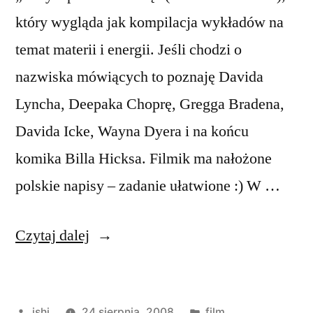
który wygląda jak kompilacja wykładów na
temat materii i energii. Jeśli chodzi o
nazwiska mówiących to poznaję Davida
Lyncha, Deepaka Choprę, Gregga Bradena,
Davida Icke, Wayna Dyera i na końcu
komika Billa Hicksa. Filmik ma nałożone
polskie napisy – zadanie ułatwione :) W …
„Umysł
Czytaj dalej
ponad
materią”
Opublikowane
Opublikowano
ishi
24 sierpnia, 2008
film