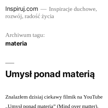
Przejdź
Inspiruj.com
Inspiracje duchowe,
do
rozwój, radość życia
treści
Archiwum tagu:
materia
Umysł ponad materią
Znalazłem dzisiaj ciekawy filmik na YouTube
„Umysł ponad materią” (Mind over matter),