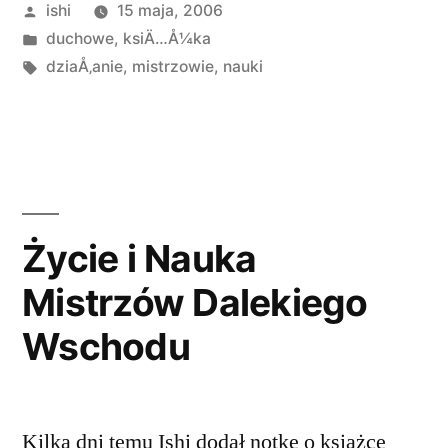
Opublikowane
ishi
15 maja, 2006
Earth”
przez
Opublikowano
duchowe
,
ksiÄ…Å¼ka
w
Tagi:
dziaÅ‚anie
,
mistrzowie
,
nauki
Życie i Nauka
Mistrzów Dalekiego
Wschodu
Kilka dni temu Ishi dodał notkę o książce