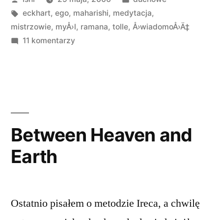
przez
Tagi:
w
eckhart
,
ego
,
maharishi
,
medytacja
,
mistrzowie
,
myÅ›l
,
ramana
,
tolle
,
Å›wiadomoÅ›Ä‡
do
11 komentarzy
Ramana
Maharishi
Between Heaven and
Earth
Ostatnio pisałem o metodzie Ireca, a chwilę