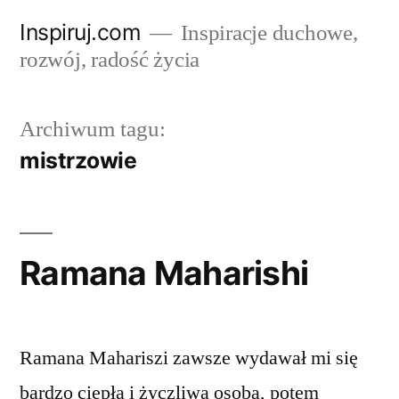
Przejdź
Inspiruj.com
Inspiracje duchowe,
do
rozwój, radość życia
treści
Archiwum tagu:
mistrzowie
Ramana Maharishi
Ramana Mahariszi zawsze wydawał mi się
bardzo ciepłą i życzliwą osobą, potem