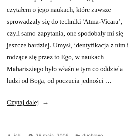
czytałem o jego naukach, które zawsze
sprowadzały się do techniki 'Atma-Vicara’,
czyli samo-zapytania, one spodobały mi się
jeszcze bardziej. Umysł, identyfikacja z nim i
rodzące się przez to Ego, w naukach
Maharisziego było właśnie tym co oddziela
ludzi od Boga, od poczucia jedności …
„Ramana
Czytaj dalej
Maharishi”
Opublikowane
Opublikowano
ishi
29 maja, 2006
duchowe