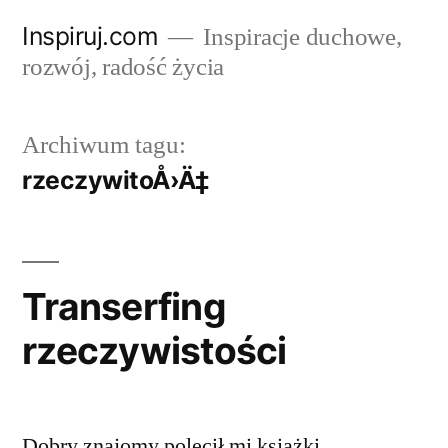
Przejdź
Inspiruj.com
Inspiracje duchowe,
do
rozwój, radość życia
treści
Archiwum tagu:
rzeczywitoÅ›Ä‡
Transerfing
rzeczywistości
Dobry znajomy polecił mi książki