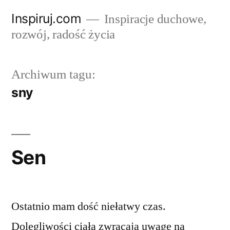
Przejdź
Inspiruj.com
Inspiracje duchowe,
do
rozwój, radość życia
treści
Archiwum tagu:
sny
Sen
Ostatnio mam dość niełatwy czas.
Dolegliwości ciała zwracają uwagę na