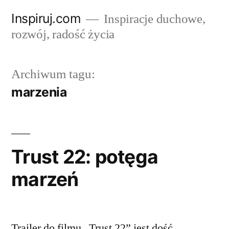
Przejdź
Inspiruj.com
Inspiracje duchowe,
do
rozwój, radość życia
treści
Archiwum tagu:
marzenia
Trust 22: potęga
marzeń
Trailer do filmu „Trust 22” jest dość