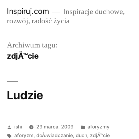
Przejdź
Inspiruj.com
Inspiracje duchowe,
do
rozwój, radość życia
treści
Archiwum tagu:
zdjÄ™cie
Ludzie
Opublikowane
Opublikowano
ishi
29 marca, 2009
aforyzmy
przez
Tagi:
w
aforyzm
,
doÅ›wiadczanie
,
duch
,
zdjÄ™cie