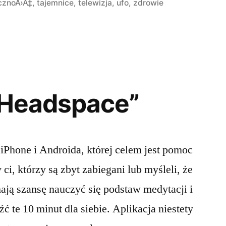
w
cznoÅ›Ä‡
,
tajemnice
,
telewizja
,
ufo
,
zdrowie
„Headspace”
 iPhone i Androida, której celem jest pomoc
i, którzy są zbyt zabiegani lub myśleli, że
mają szansę nauczyć się podstaw medytacji i
 te 10 minut dla siebie. Aplikacja niestety