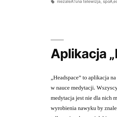
przez
Tagi:
niezaleÅ¼na telewizja
,
spoÅ‚e
Aplikacja 
„Headspace” to aplikacja na
w nauce medytacji. Wszyscy c
medytacja jest nie dla nich 
wyrobienia nawyku by znaleźć