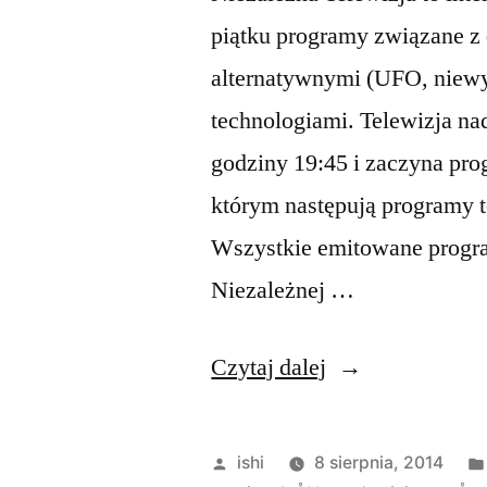
piątku programy związane z
alternatywnymi (UFO, niewy
technologiami. Telewizja nad
godziny 19:45 i zaczyna pr
którym następują programy 
Wszystkie emitowane progra
Niezależnej …
„Niezależna
Czytaj dalej
Telewizja”
Opublikowane
ishi
8 sierpnia, 2014