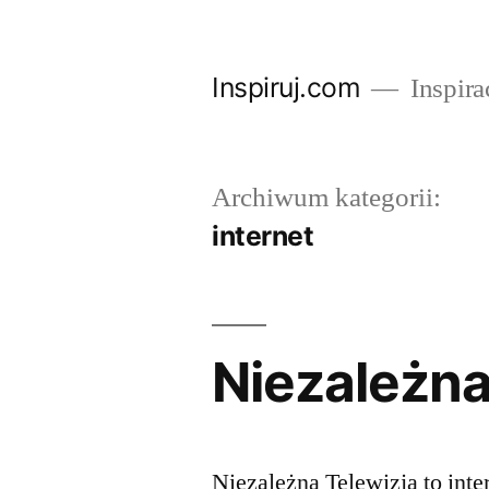
Przejdź
do
Inspiruj.com
Inspira
treści
Archiwum kategorii:
internet
Niezależna
Niezależna Telewizja to inte