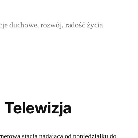
cje duchowe, rozwój, radość życia
 Telewizja
rnetowa stacja nadająca od poniedziałku do