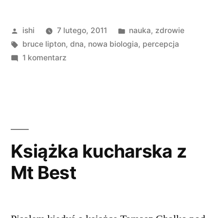
Nowa
Opublikowane
Opublikowano
ishi
7 lutego, 2011
nauka
,
zdrowie
biologia”
przez
Tagi:
w
bruce lipton
,
dna
,
nowa biologia
,
percepcja
do
1 komentarz
Bruce
Lipton:
Nowa
biologia
Książka kucharska z
Mt Best