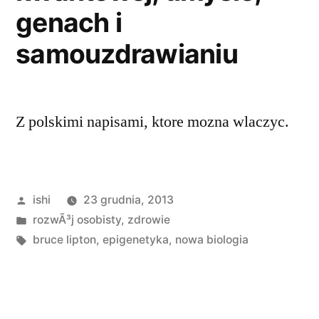
genach i
samouzdrawianiu
Z polskimi napisami, ktore mozna wlaczyc.
Opublikowane
ishi
23 grudnia, 2013
przez
Opublikowano
rozwÃ³j osobisty
,
zdrowie
w
Tagi:
bruce lipton
,
epigenetyka
,
nowa biologia