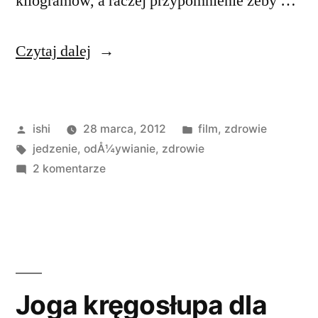
kilogramów, a raczej przypomnienie żeby …
„Głodny
Czytaj dalej
zmiany”
Opublikowane
Opublikowano
ishi
28 marca, 2012
film
,
zdrowie
przez
Tagi:
w
jedzenie
,
odÅ¼ywianie
,
zdrowie
do
2 komentarze
Głodny
zmiany
Joga kręgosłupa dla