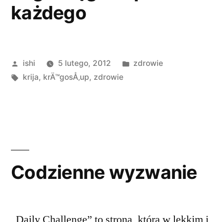
każdego
Opublikowane
Opublikowano
ishi
5 lutego, 2012
zdrowie
przez
Tagi:
w
krija
,
krÄ™gosÅ‚up
,
zdrowie
Codzienne wyzwanie
„Daily Challenge” to strona, która w lekkim i