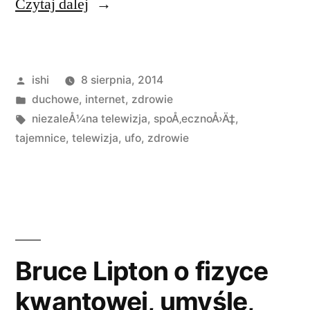
„Niezależna
Czytaj dalej
Telewizja”
Opublikowane
ishi
8 sierpnia, 2014
przez
Opublikowano
duchowe
,
internet
,
zdrowie
w
Tagi:
niezaleÅ¼na telewizja
,
spoÅ‚ecznoÅ›Ä‡
,
tajemnice
,
telewizja
,
ufo
,
zdrowie
Bruce Lipton o fizyce
kwantowej, umyśle,