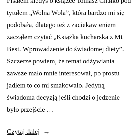
Pisałem kiedyś o książce Tomasz Chałko pod
tytułem „Wolna Wola”, która bardzo mi się
podobała, dlatego też z zaciekawieniem
zacząłem czytać „Książka kucharska z Mt
Best. Wprowadzenie do świadomej diety”.
Szczerze powiem, że temat odżywiania
zawsze mało mnie interesował, po prostu
jadłem to co mi smakowało. Jedyną
świadoma decyzją jeśli chodzi o jedzenie
było przejście …
„Książka
Czytaj dalej