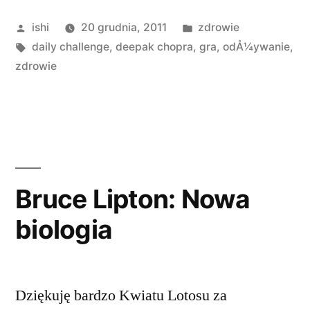
Opublikowane
Opublikowano
ishi
20 grudnia, 2011
zdrowie
przez
Tagi:
w
daily challenge
,
deepak chopra
,
gra
,
odÅ¼ywanie
,
zdrowie
Bruce Lipton: Nowa
biologia
Dziękuję bardzo Kwiatu Lotosu za