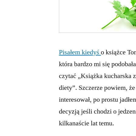
Pisałem kiedyś
o książce T
która bardzo mi się podobał
czytać „Książka kucharska 
diety”. Szczerze powiem, ż
interesował, po prostu jadł
decyzją jeśli chodzi o jedze
kilkanaście lat temu.