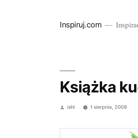
Przejdź
do
Inspiruj.com
Inspira
treści
Książka ku
Opublikowane
ishi
1 sierpnia, 2009
przez