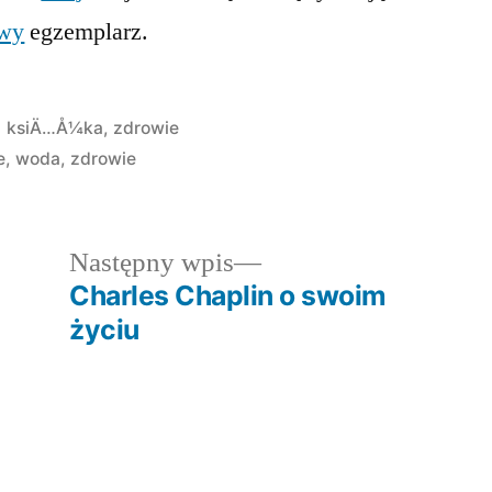
wy
egzemplarz.
Opublikowano
ksiÄ…Å¼ka
,
zdrowie
w
e
,
woda
,
zdrowie
dni
Następny
Następny wpis
wpis:
Charles Chaplin o swoim
życiu