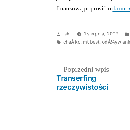
finansową poprosić o
darmo
Opublikowane
ishi
1 sierpnia, 2009
przez
Tagi:
chaÅ‚ko
,
mt best
,
odÅ¼ywiani
Poprze
Poprzedni wpis
wpis:
Transerfing
Nawigacja
rzeczywistości
wpisu