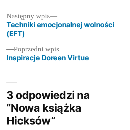
Następny
Następny wpis
wpis:
Techniki emocjonalnej wolności
Nawigacja
(EFT)
wpisu
Poprzedni
Poprzedni wpis
wpis:
Inspiracje Doreen Virtue
3 odpowiedzi na
“Nowa książka
Hicksów”