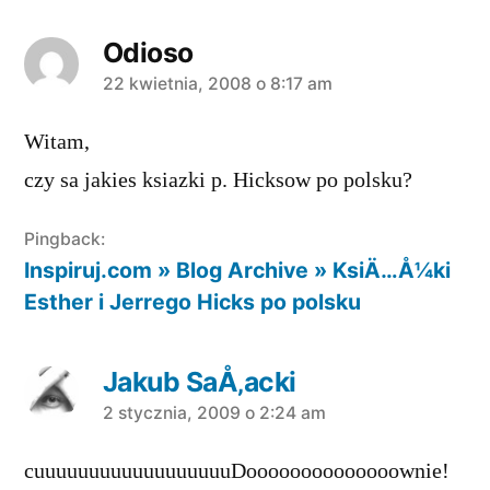
Odioso
komentarz:
22 kwietnia, 2008 o 8:17 am
Witam,
czy sa jakies ksiazki p. Hicksow po polsku?
Pingback:
Inspiruj.com » Blog Archive » KsiÄ…Å¼ki
Esther i Jerrego Hicks po polsku
Jakub SaÅ‚acki
komentarz:
2 stycznia, 2009 o 2:24 am
cuuuuuuuuuuuuuuuuuuDoooooooooooooownie!