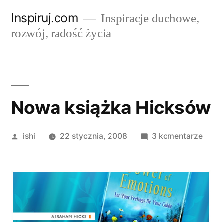
Przejdź
Inspiruj.com
Inspiracje duchowe,
do
rozwój, radość życia
treści
Nowa książka Hicksów
Opublikowane
do
ishi
22 stycznia, 2008
3 komentarze
przez
Now
ksią
Hick