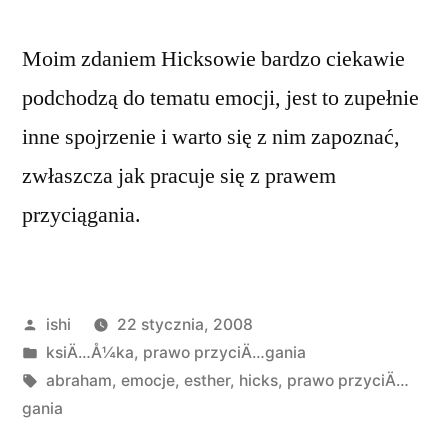
Moim zdaniem Hicksowie bardzo ciekawie
podchodzą do tematu emocji, jest to zupełnie
inne spojrzenie i warto się z nim zapoznać,
zwłaszcza jak pracuje się z prawem
przyciągania.
Opublikowane
ishi
22 stycznia, 2008
przez
Opublikowano
ksiÄ…Å¼ka
,
prawo przyciÄ…gania
w
Tagi:
abraham
,
emocje
,
esther
,
hicks
,
prawo przyciÄ…
gania