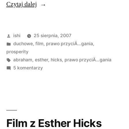
„Wywiad
Czytaj dalej
z
Esther
Opublikowane
ishi
25 sierpnia, 2007
i
przez
Opublikowano
duchowe
,
film
,
prawo przyciÄ…gania
,
Jerrym
w
prosperity
Hicks”
Tagi:
abraham
,
esther
,
hicks
,
prawo przyciÄ…gania
do
5 komentarzy
Wywiad
z
Esther
i
Jerrym
Hicks
Film z Esther Hicks