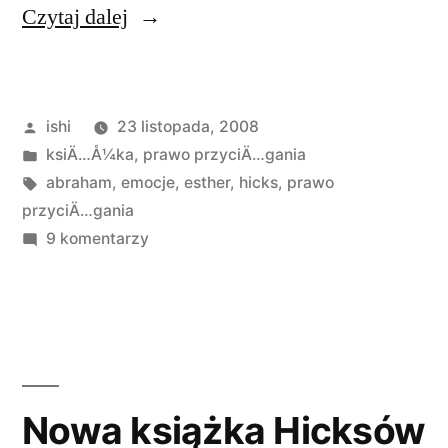
„Książki
Czytaj dalej
Esther
i
Opublikowane
ishi
23 listopada, 2008
Jerrego
przez
Opublikowano
ksiÄ…Å¼ka
,
prawo przyciÄ…gania
Hicks
w
Tagi:
abraham
,
emocje
,
esther
,
hicks
,
prawo
po
przyciÄ…gania
do
9 komentarzy
polsku”
Książki
Esther
i
Jerrego
Hicks
po
Nowa książka Hicksów
polsku