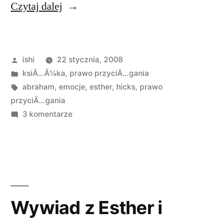
„Nowa
Czytaj dalej
książka
Hicksów”
Opublikowane
ishi
22 stycznia, 2008
przez
Opublikowano
ksiÄ…Å¼ka
,
prawo przyciÄ…gania
w
Tagi:
abraham
,
emocje
,
esther
,
hicks
,
prawo
przyciÄ…gania
do
3 komentarze
Nowa
książka
Hicksów
Wywiad z Esther i