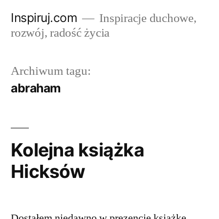
Przejdź
Inspiruj.com
Inspiracje duchowe,
do
rozwój, radość życia
treści
Archiwum tagu:
abraham
Kolejna książka
Hicksów
Dostałem niedawno w prezencie książkę