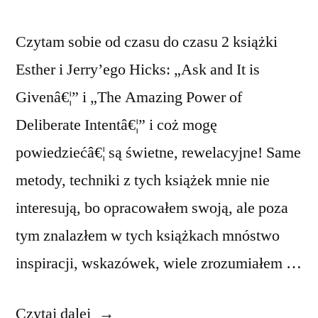
Czytam sobie od czasu do czasu 2 książki
Esther i Jerry’ego Hicks: „Ask and It is
Givenâ€¦” i „The Amazing Power of
Deliberate Intentâ€¦” i coż mogę
powiedziećâ€¦ są świetne, rewelacyjne! Same
metody, techniki z tych książek mnie nie
interesują, bo opracowałem swoją, ale poza
tym znalazłem w tych książkach mnóstwo
inspiracji, wskazówek, wiele zrozumiałem …
„Dostrajanie
Czytaj dalej