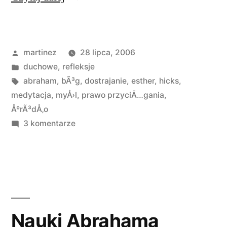
się
do
Opublikowane
martinez
28 lipca, 2006
Źródła”
przez
Opublikowano
duchowe
,
refleksje
w
Tagi:
abraham
,
bÃ³g
,
dostrajanie
,
esther
,
hicks
,
medytacja
,
myÅ›l
,
prawo przyciÄ…gania
,
ÅºrÃ³dÅ‚o
do
3 komentarze
Dostrajanie
się
do
Źródła
Nauki Abrahama