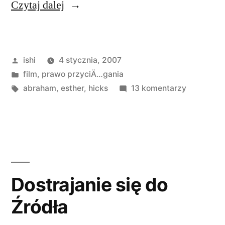
„Film
Czytaj dalej
z
Esther
Opublikowane
ishi
4 stycznia, 2007
Hicks”
przez
Opublikowano
film
,
prawo przyciÄ…gania
w
Tagi:
do
abraham
,
esther
,
hicks
13 komentarzy
Film
z
Esther
Hicks
Dostrajanie się do
Źródła