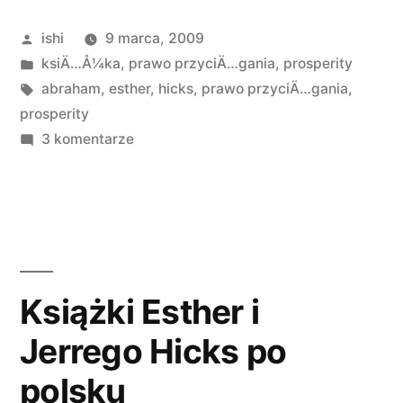
Hicksów”
Opublikowane
ishi
9 marca, 2009
przez
Opublikowano
ksiÄ…Å¼ka
,
prawo przyciÄ…gania
,
prosperity
w
Tagi:
abraham
,
esther
,
hicks
,
prawo przyciÄ…gania
,
prosperity
do
3 komentarze
Kolejna
książka
Hicksów
Książki Esther i
Jerrego Hicks po
polsku