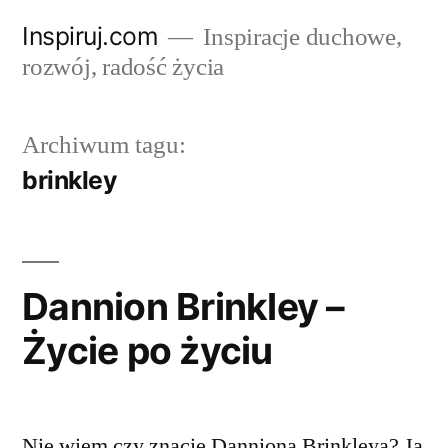
Przejdź
Inspiruj.com
Inspiracje duchowe,
do
rozwój, radość życia
treści
Archiwum tagu:
brinkley
Dannion Brinkley –
Życie po życiu
Nie wiem czy znacie Danniona Brinkleya? Ja