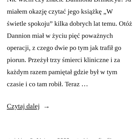
miałem okazję czytać jego książkę „W
świetle spokoju” kilka dobrych lat temu. Otóż
Dannion miał w życiu pięć poważnych
operacji, z czego dwie po tym jak trafił go
piorun. Przeżył trzy śmierci kliniczne i za
każdym razem pamiętał gdzie był w tym
czasie i co tam robił. Teraz …
„Dannion
Czytaj dalej
Brinkley
–