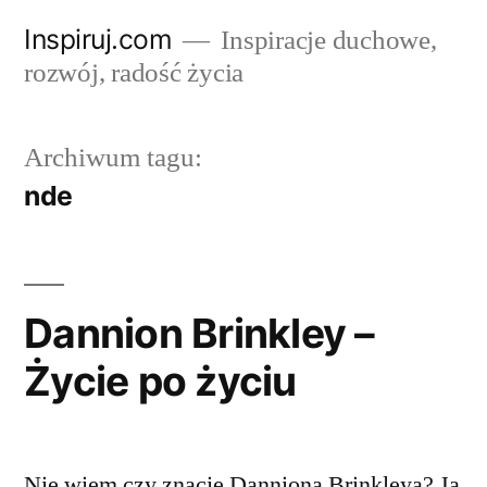
Przejdź
Inspiruj.com
Inspiracje duchowe,
do
rozwój, radość życia
treści
Archiwum tagu:
nde
Dannion Brinkley –
Życie po życiu
Nie wiem czy znacie Danniona Brinkleya? Ja