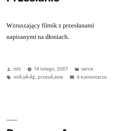
Wzruszający filmik z przesłanami
napisanymi na dłoniach.
Opublikowane
Opublikowano
ishi
14 lutego, 2007
serce
przez
Tagi:
w
do
miÅ‚oÅ›Ä‡
,
przesÅ‚anie
4 komentarze
Przesłanie