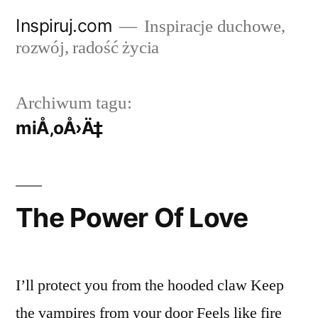
Przejdź
Inspiruj.com
Inspiracje duchowe,
do
rozwój, radość życia
treści
Archiwum tagu:
miÅ‚oÅ›Ä‡
The Power Of Love
I’ll protect you from the hooded claw Keep
the vampires from your door Feels like fire