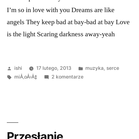
I’m so in love with you Dreams are like
angels They keep bad at bay-bad at bay Love
is the light Scaring darkness away-yeah
Opublikowane
Opublikowano
ishi
17 lutego, 2013
muzyka
,
serce
przez
Tagi:
do
w
miÅ‚oÅ›Ä‡
2 komentarze
The
Power
Of
Love
Przesłanie