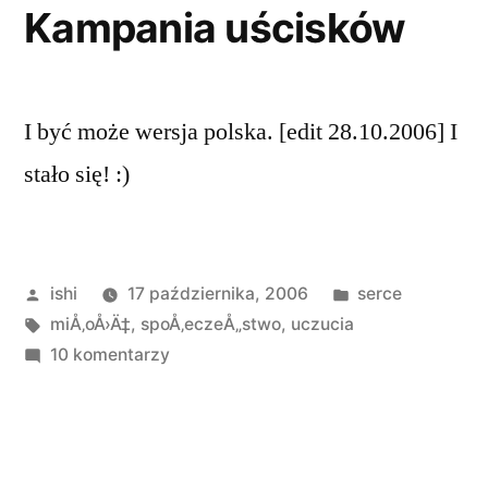
Kampania uścisków
I być może wersja polska. [edit 28.10.2006] I
stało się! :)
Opublikowane
Opublikowano
ishi
17 października, 2006
serce
przez
Tagi:
w
miÅ‚oÅ›Ä‡
,
spoÅ‚eczeÅ„stwo
,
uczucia
do
10 komentarzy
Kampania
uścisków