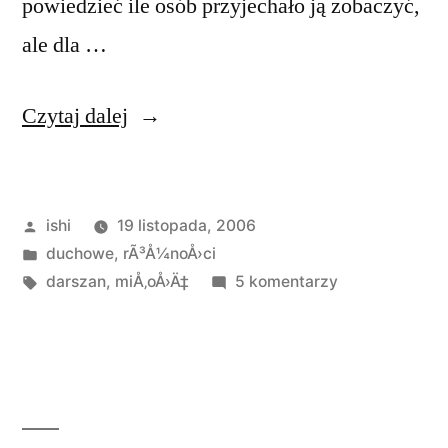
powiedzieć ile osób przyjechało ją zobaczyć,
ale dla …
„Darszan
Czytaj dalej
u
Ammy”
Opublikowane
ishi
19 listopada, 2006
przez
Opublikowano
duchowe
,
rÃ³Å¼noÅ›ci
w
Tagi:
do
darszan
,
miÅ‚oÅ›Ä‡
5 komentarzy
Darszan
u
Ammy