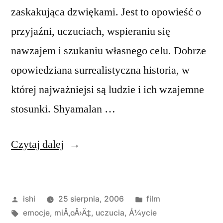
zaskakująca dzwiękami. Jest to opowieść o
przyjaźni, uczuciach, wspieraniu się
nawzajem i szukaniu własnego celu. Dobrze
opowiedziana surrealistyczna historia, w
której najważniejsi są ludzie i ich wzajemne
stosunki. Shyamalan …
„Kobieta
Czytaj dalej
w
błękitnej
Opublikowane
Opublikowano
ishi
25 sierpnia, 2006
film
wodzie”
przez
Tagi:
w
emocje
,
miÅ‚oÅ›Ä‡
,
uczucia
,
Å¼ycie