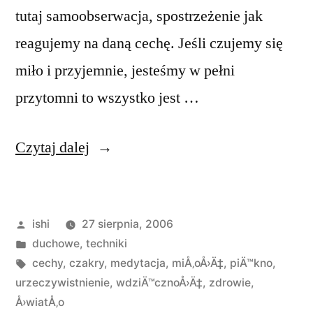
tutaj samoobserwacja, spostrzeżenie jak
reagujemy na daną cechę. Jeśli czujemy się
miło i przyjemnie, jesteśmy w pełni
przytomni to wszystko jest …
„Medytacja
Czytaj dalej
nad
cechami
Opublikowane
ishi
27 sierpnia, 2006
urzeczywistnienia”
przez
Opublikowano
duchowe
,
techniki
w
Tagi:
cechy
,
czakry
,
medytacja
,
miÅ‚oÅ›Ä‡
,
piÄ™kno
,
urzeczywistnienie
,
wdziÄ™cznoÅ›Ä‡
,
zdrowie
,
Å›wiatÅ‚o