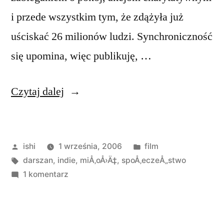
i przede wszystkim tym, że zdążyła już
uściskać 26 milionów ludzi. Synchroniczność
się upomina, więc publikuję, …
„Amma:
Czytaj dalej
Darshan
The
Opublikowane
Opublikowano
ishi
1 września, 2006
film
Embrace”
przez
Tagi:
w
darszan
,
indie
,
miÅ‚oÅ›Ä‡
,
spoÅ‚eczeÅ„stwo
do
1 komentarz
Amma:
Darshan
The