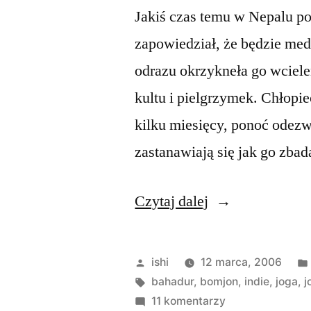
Jakiś czas temu w Nepalu poj
zapowiedział, że będzie med
odrazu okrzykneła go wciele
kultu i pielgrzymek. Chłopi
kilku miesięcy, ponoć odezw
zastanawiają się jak go zba
„Ram
Czytaj dalej
Bahadur
Bamjan”
Opublikowane
ishi
12 marca, 2006
przez
Tagi:
bahadur
,
bomjon
,
indie
,
joga
,
j
do
11 komentarzy