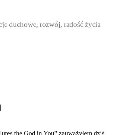
cje duchowe, rozwój, radość życia
a
lutes the God in You” zauważyłem dziś