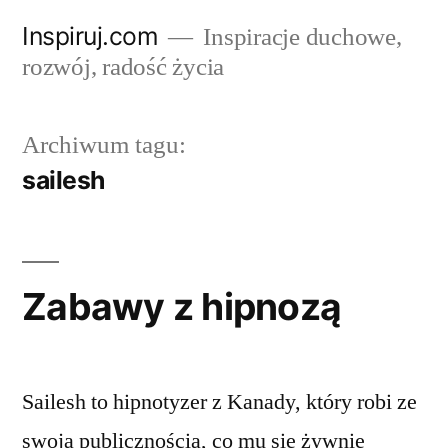
Przejdź
Inspiruj.com
Inspiracje duchowe,
do
rozwój, radość życia
treści
Archiwum tagu:
sailesh
Zabawy z hipnozą
Sailesh to hipnotyzer z Kanady, który robi ze
swoją publicznością, co mu się żywnie