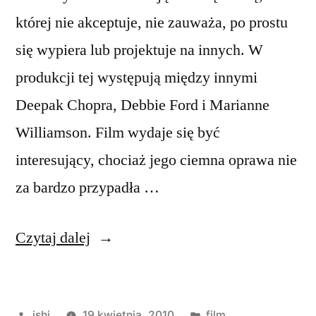
której nie akceptuje, nie zauważa, po prostu
się wypiera lub projektuje na innych. W
produkcji tej występują między innymi
Deepak Chopra, Debbie Ford i Marianne
Williamson. Film wydaje się być
interesujący, chociaż jego ciemna oprawa nie
za bardzo przypadła …
„Cień”
Czytaj dalej
Opublikowane
Opublikowano
ishi
19 kwietnia, 2010
film