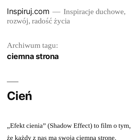
Przejdź
Inspiruj.com
Inspiracje duchowe,
do
rozwój, radość życia
treści
Archiwum tagu:
ciemna strona
Cień
„Efekt cienia” (Shadow Effect) to film o tym,
że każdy z nas ma swoją ciemną stronę,