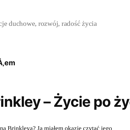
cje duchowe, rozwój, radość życia
Å‚em
inkley – Życie po ży
na Brinkleya? Ja miałem okazję czytać jego