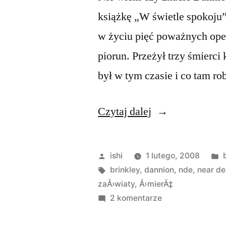
książkę „W świetle spokoju”
w życiu pięć poważnych opera
piorun. Przeżył trzy śmierci
był w tym czasie i co tam ro
„Dannion
Czytaj dalej
Brinkley
–
Opublikowane
ishi
1 lutego, 2008
Życie
przez
Tagi:
brinkley
,
dannion
,
nde
,
near de
zaÅ›wiaty
,
Å›mierÄ‡
po
do
2 komentarze
życiu”
Dannion
Brinkley