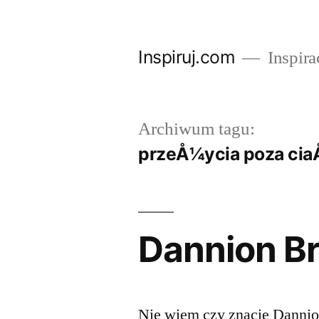
Przejdź
do
Inspiruj.com
Inspira
treści
Archiwum tagu:
przeÅ¼ycia poza cia
Dannion Br
Nie wiem czy znacie Dannio