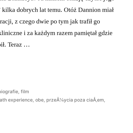
 kilka dobrych lat temu. Otóż Dannion miał
cji, z czego dwie po tym jak trafił go
 kliniczne i za każdym razem pamiętał gdzie
bił. Teraz …
Opublikowano
biografie
,
film
w
ath experience
,
obe
,
przeÅ¼ycia poza ciaÅ‚em
,