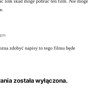
c link skad moge pobrac ten film. Nie moge
e.
 pm
mozna zdobyć napisy to tego filmu będe
nia została wyłączona.