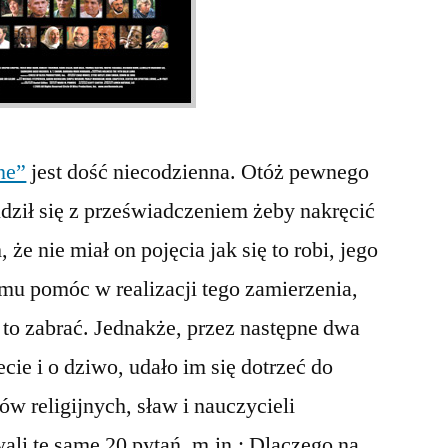
ne”
jest dość niecodzienna. Otóż pewnego
budził się z przeświadczeniem żeby nakręcić
 że nie miał on pojęcia jak się to robi, jego
 mu pomóc w realizacji tego zamierzenia,
za to zabrać. Jednakże, przez następne dwa
ecie i o dziwo, udało im się dotrzeć do
 religijnych, sław i nauczycieli
i te same 20 pytań, m.in.: Dlaczego na