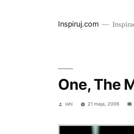
Przejdź
do
Inspiruj.com
Inspira
treści
One, The 
Opublikowane
ishi
21 maja, 2006
przez