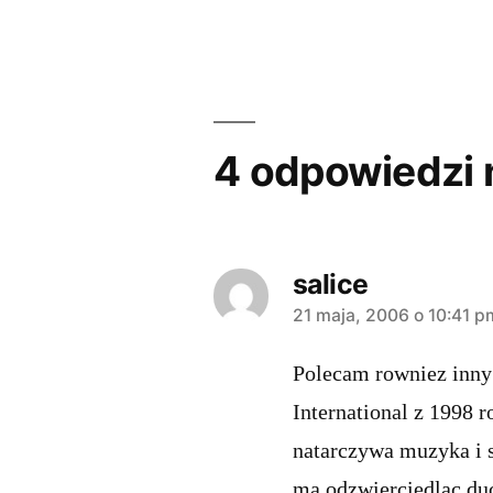
Nawigacja
wpisu
4 odpowiedzi 
salice
komentarz:
21 maja, 2006 o 10:41 p
Polecam rowniez inny
International z 1998
natarczywa muzyka i 
ma odzwierciedlac du