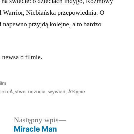
na świecie: o dzieciach Indygo, Rozmowy
l Warrior, Niebiańska przepowiednia. O
i napewno przyjdą kolejne, a to bardzo
 newsa o filmie.
Opublikowano
ilm
w
eczeÅ„stwo
,
uczucia
,
wywiad
,
Å¼ycie
dni
Następny
Następny wpis
wpis:
Miracle Man