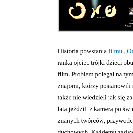
Historia powstania
filmu „O
ranka ojciec trójki dzieci o
film. Problem polegał na tym,
znajomi, którzy postanowili
także nie wiedzieli jak się 
lata jeździli z kamerą po świ
znanych twórców, przywodców
duchowych. Każdemu zadawal