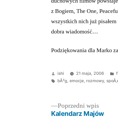
duchowych filmów powstaje 
z Bogiem, The One, Peacefu
wszystkich nich już pisałem 
dobra wiadomość…
Podziękowania dla Marko za
Opublikowane
ishi
21 maja, 2006
f
przez
Tagi:
bÃ³g
,
emocje
,
rozmowy
,
spoÅ‚
Poprze
Poprzedni wpis
wpis:
Kalendarz Majów