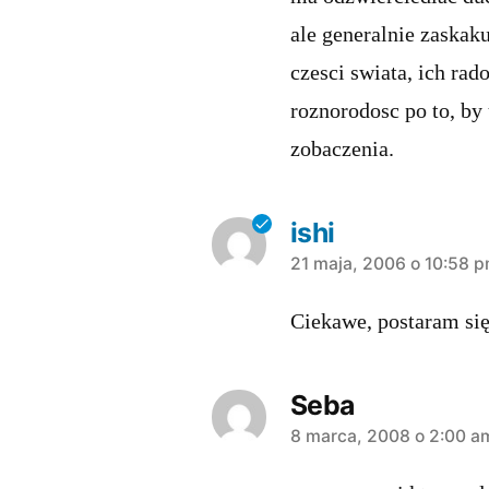
ale generalnie zaskak
czesci swiata, ich rad
roznorodosc po to, by 
zobaczenia.
ishi
komentarz:
21 maja, 2006 o 10:58 
Ciekawe, postaram się
Seba
komentarz:
8 marca, 2008 o 2:00 a