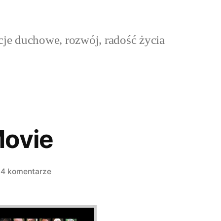
cje duchowe, rozwój, radość życia
Movie
do
4 komentarze
One,
The
Movie