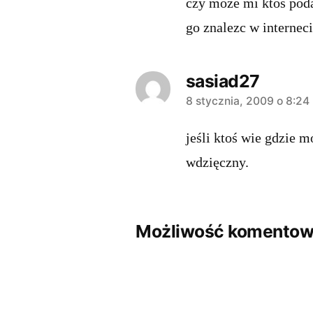
czy moze mi ktos poda
go znalezc w interneci
sasiad27
komentarz:
8 stycznia, 2009 o 8:24
jeśli ktoś wie gdzie 
wdzięczny.
Możliwość komentowa