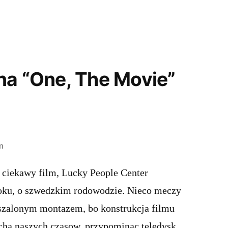
na “One, The Movie”
m
 ciekawy film, Lucky People Center
 roku, o szwedzkim rodowodzie. Nieco meczy
szalonym montazem, bo konstrukcja filmu
cha naszych czasow, przypominac teledysk,