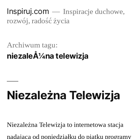
Przejdź
Inspiruj.com
Inspiracje duchowe,
do
rozwój, radość życia
treści
Archiwum tagu:
niezaleÅ¼na telewizja
Niezależna Telewizja
Niezależna Telewizja to internetowa stacja
nadająca od poniedziałku do piątku programy