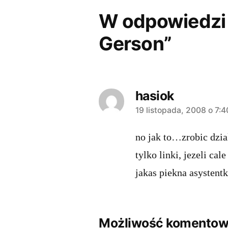
W odpowiedzi 
Gerson”
hasiok
komentarz:
19 listopada, 2008 o 7:
no jak to…zrobic dzial
tylko linki, jezeli cal
jakas piekna asystentk
Możliwość komentowa