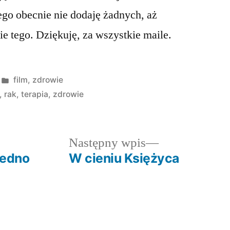
ego obecnie nie dodaję żadnych, aż
e tego. Dziękuję, za wszystkie maile.
Opublikowano
film
,
zdrowie
w
,
rak
,
terapia
,
zdrowie
dni
Następny
Następny wpis
wpis:
jedno
W cieniu Księżyca