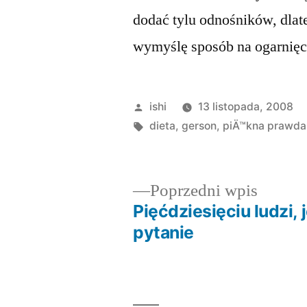
dodać tylu odnośników, dlat
wymyślę sposób na ogarnięci
Opublikowane
ishi
13 listopada, 2008
przez
Tagi:
dieta
,
gerson
,
piÄ™kna prawda
Poprze
Poprzedni wpis
wpis:
Pięćdziesięciu ludzi, 
Nawigacja
pytanie
wpisu