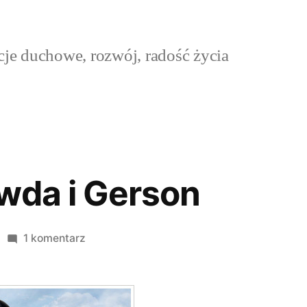
cje duchowe, rozwój, radość życia
wda i Gerson
do
1 komentarz
Piękna
prawda
i