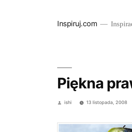
Przejdź
do
Inspiruj.com
Inspira
treści
Piękna pra
Opublikowane
ishi
13 listopada, 2008
przez