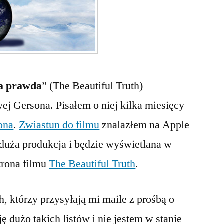
Gerson
a prawda
” (The Beautiful Truth)
ej Gersona. Pisałem o niej kilka miesięcy
ona
.
Zwiastun do filmu
znalazłem na Apple
o duża produkcja i będzie wyświetlana w
trona filmu
The Beautiful Truth
.
h, którzy przysyłają mi maile z prośbą o
ę dużo takich listów i nie jestem w stanie