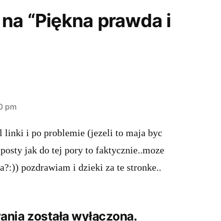
na “Piękna prawda i
40 pm
 linki i po problemie (jezeli to maja byc
e posty jak do tej pory to faktycznie..moze
a?:)) pozdrawiam i dzieki za te stronke..
nia została wyłączona.