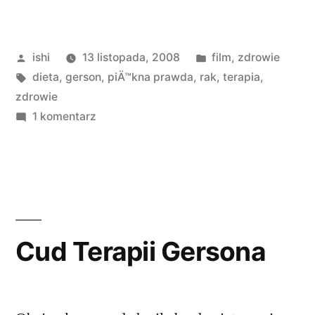
prawda
i
Opublikowane
Opublikowano
ishi
13 listopada, 2008
film
,
zdrowie
Gerson”
przez
Tagi:
w
dieta
,
gerson
,
piÄ™kna prawda
,
rak
,
terapia
,
zdrowie
do
1 komentarz
Piękna
prawda
i
Gerson
Cud Terapii Gersona