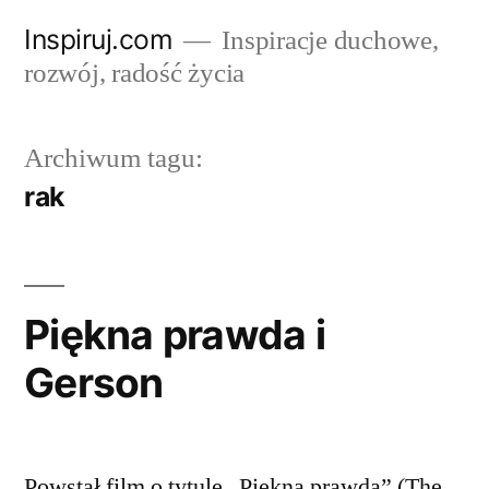
Przejdź
Inspiruj.com
Inspiracje duchowe,
do
rozwój, radość życia
treści
Archiwum tagu:
rak
Piękna prawda i
Gerson
Powstał film o tytule „Piękna prawda” (The