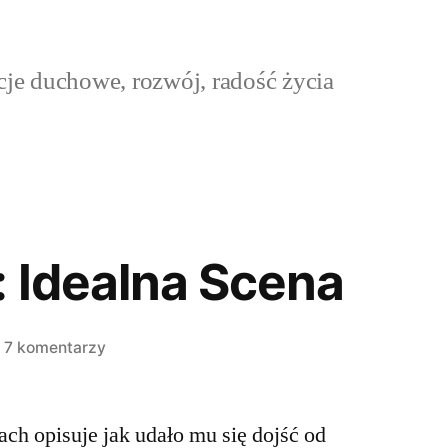
cje duchowe, rozwój, radość życia
: Idealna Scena
do
7 komentarzy
Marc
Allen:
ch opisuje jak udało mu się dojść od
Idealna