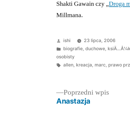
Shakti Gawain czy „
Droga m
Millmana.
Opublikowane
ishi
23 lipca, 2006
przez
Opublikowano
biografie
,
duchowe
,
ksiÄ…Å¼
w
osobisty
Tagi:
allen
,
kreacja
,
marc
,
prawo pr
Poprze
Poprzedni wpis
wpis:
Anastazja
Nawigacja
wpisu