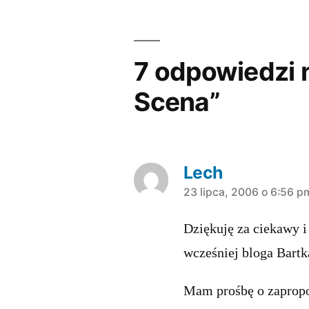
7 odpowiedzi n
Scena”
Lech
komentarz:
23 lipca, 2006 o 6:56 p
Dziękuję za ciekawy i 
wcześniej bloga Bartk
Mam prośbę o zapropo