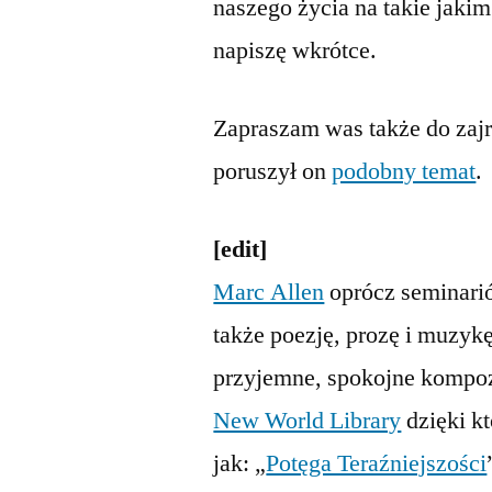
naszego życia na takie jaki
napiszę wkrótce.
Zapraszam was także do zajr
poruszył on
podobny temat
.
[edit]
Marc Allen
oprócz seminarió
także poezję, prozę i muzykę
przyjemne, spokojne kompoz
New World Library
dzięki kt
jak: „
Potęga Teraźniejszości