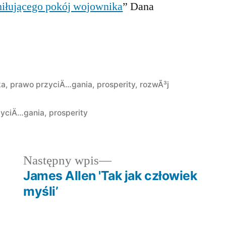
iłującego pokój wojownika
” Dana
ka
,
prawo przyciÄ…gania
,
prosperity
,
rozwÃ³j
zyciÄ…gania
,
prosperity
dni
Następny
Następny wpis
wpis:
James Allen 'Tak jak człowiek
myśli’