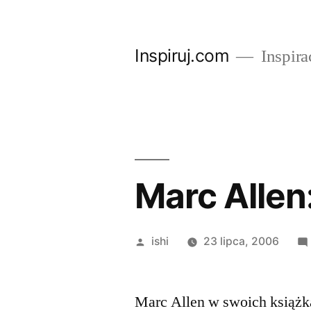
Przejdź
do
Inspiruj.com
Inspira
treści
Marc Allen
Opublikowane
ishi
23 lipca, 2006
przez
Marc Allen w swoich książka