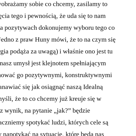
yobrażamy sobie co chcemy, zasilamy to
cia tego i pewnością, że uda się to nam
 na pozytywach dokonujemy wyboru tego co
Jedno z praw Huny mówi, że to na czym się
gia podąża za uwagą) i właśnie ono jest tu
asz umysł jest klejnotem spełniającym
jmować go pozytywnymi, konstruktywnymi
nawiać się jak osiągnąć naszą Idealną
li, że to co chcemy już kreuje się w
z wynik, na pytanie „jak?” będzie
czniemy spotykać ludzi, których cele są
 napotykać na sytuacje, które będą nas