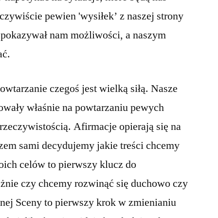
czywiście pewien 'wysiłek’ z naszej strony
ie pokazywał nam możliwości, a naszym
ać.
wtarzanie czegoś jest wielką siłą. Nasze
owały właśnie na powtarzaniu pewych
ą rzeczywistością. Afirmacje opierają się na
azem sami decydujemy jakie treści chcemy
ich celów to pierwszy klucz do
eżnie czy chcemy rozwinąć się duchowo czy
lnej Sceny to pierwszy krok w zmienianiu