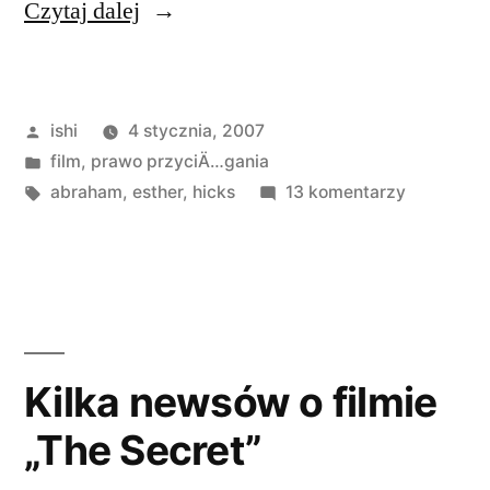
„Film
Czytaj dalej
z
Esther
Opublikowane
ishi
4 stycznia, 2007
Hicks”
przez
Opublikowano
film
,
prawo przyciÄ…gania
w
Tagi:
do
abraham
,
esther
,
hicks
13 komentarzy
Film
z
Esther
Hicks
Kilka newsów o filmie
„The Secret”