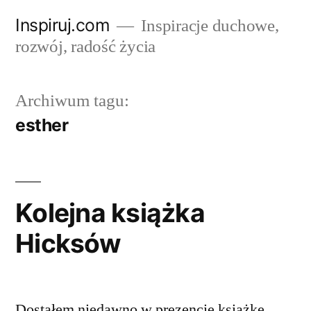
Przejdź
Inspiruj.com
Inspiracje duchowe,
do
rozwój, radość życia
treści
Archiwum tagu:
esther
Kolejna książka
Hicksów
Dostałem niedawno w prezencie książkę