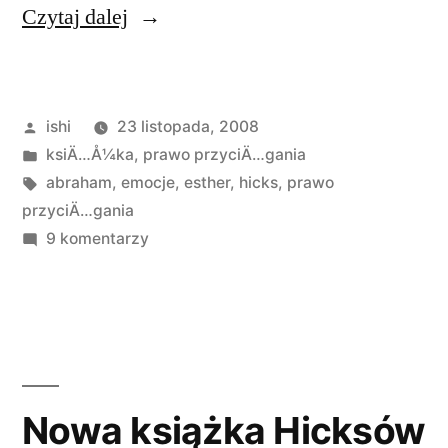
„Książki
Czytaj dalej
Esther
i
Opublikowane
ishi
23 listopada, 2008
Jerrego
przez
Opublikowano
ksiÄ…Å¼ka
,
prawo przyciÄ…gania
Hicks
w
Tagi:
abraham
,
emocje
,
esther
,
hicks
,
prawo
po
przyciÄ…gania
do
9 komentarzy
polsku”
Książki
Esther
i
Jerrego
Hicks
po
Nowa książka Hicksów
polsku