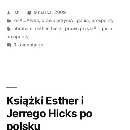
Hicksów”
Opublikowane
ishi
9 marca, 2009
przez
Opublikowano
ksiÄ…Å¼ka
,
prawo przyciÄ…gania
,
prosperity
w
Tagi:
abraham
,
esther
,
hicks
,
prawo przyciÄ…gania
,
prosperity
do
3 komentarze
Kolejna
książka
Hicksów
Książki Esther i
Jerrego Hicks po
polsku