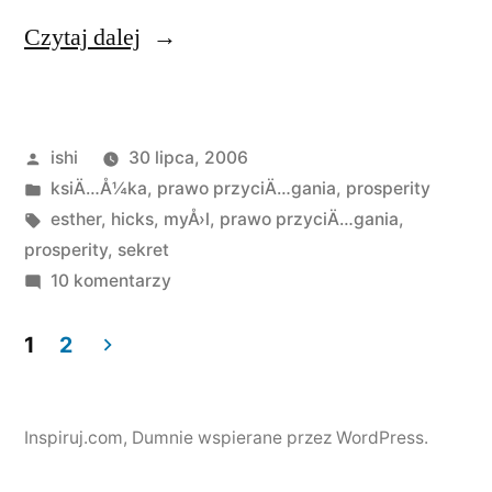
„Prawo
Czytaj dalej
przyciągania
[literatura]”
Opublikowane
ishi
30 lipca, 2006
przez
Opublikowano
ksiÄ…Å¼ka
,
prawo przyciÄ…gania
,
prosperity
w
Tagi:
esther
,
hicks
,
myÅ›l
,
prawo przyciÄ…gania
,
prosperity
,
sekret
do
10 komentarzy
Prawo
przyciągania
1
2
[literatura]
Stronicowanie
wpisów
Inspiruj.com
,
Dumnie wspierane przez WordPress.