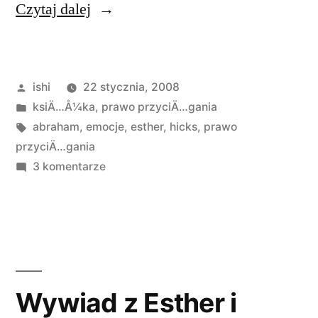
„Nowa
Czytaj dalej
książka
Hicksów”
Opublikowane
ishi
22 stycznia, 2008
przez
Opublikowano
ksiÄ…Å¼ka
,
prawo przyciÄ…gania
w
Tagi:
abraham
,
emocje
,
esther
,
hicks
,
prawo
przyciÄ…gania
do
3 komentarze
Nowa
książka
Hicksów
Wywiad z Esther i