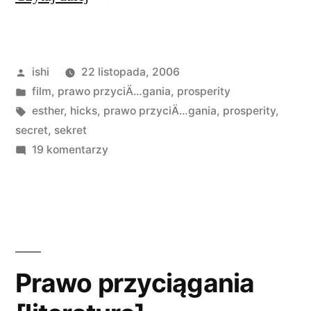
newsów
o
Opublikowane
ishi
22 listopada, 2006
filmie
przez
Opublikowano
film
,
prawo przyciÄ…gania
,
prosperity
„The
w
Tagi:
esther
,
hicks
,
prawo przyciÄ…gania
,
prosperity
,
Secret””
secret
,
sekret
do
19 komentarzy
Kilka
newsów
o
filmie
„The
Secret”
Prawo przyciągania