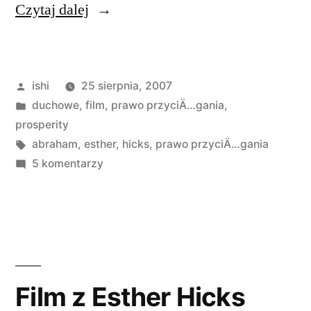
„Wywiad
Czytaj dalej
z
Esther
Opublikowane
ishi
25 sierpnia, 2007
i
przez
Opublikowano
duchowe
,
film
,
prawo przyciÄ…gania
,
Jerrym
w
prosperity
Hicks”
Tagi:
abraham
,
esther
,
hicks
,
prawo przyciÄ…gania
do
5 komentarzy
Wywiad
z
Esther
i
Jerrym
Hicks
Film z Esther Hicks